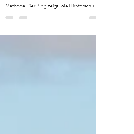
Warum scheitern Innovationsprojekte trotz
klarer Planung? Weil Führung mehr ist als
Methode. Der Blog zeigt, wie Hirnforschung,
emotionale Klarheit und psychologische
Sicherheit die Innovationsfähigkeit von
Teams stärken – fundiert mit Erkenntnissen
von BCG, Harvard und Dispenza. Für
Entscheider, die verstehen: Innovation
beginnt im Kopf, aber sie lebt vom
Herzschlag derer, die sie tragen.