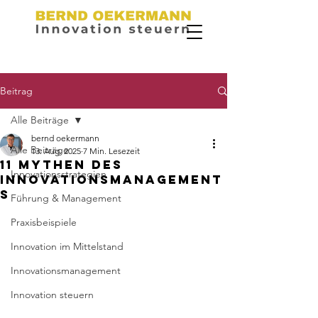
Beitrag
Alle Beiträge
bernd oekermann
Alle Beiträge
13. Aug. 2025
7 Min. Lesezeit
11 Mythen des
Innovationsstrategien
Innovationsmanagement
s
Führung & Management
Praxisbeispiele
Innovation im Mittelstand
Innovationsmanagement
Innovation steuern