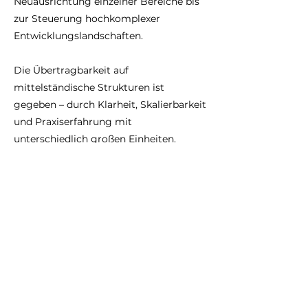
Neuausrichtung einzelner Bereiche bis
zur Steuerung hochkomplexer
Entwicklungslandschaften.
Die Übertragbarkeit auf
mittelständische Strukturen ist
gegeben – durch Klarheit, Skalierbarkeit
und Praxiserfahrung mit
unterschiedlich großen Einheiten.
Sie erkennen sich wieder? Dann lassen
Sie uns über Ihre Situation sprechen!
Projekt in Zahlen